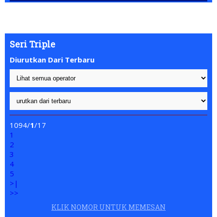
e NOMORBAGUS
- Nomor P
erdana
Bagus
Indonesia
- Info dan Pe
Seri Triple
Diurutkan Dari Terbaru
1094/
1
/17
1
2
3
4
5
>|
>>
KLIK NOMOR UNTUK MEMESAN