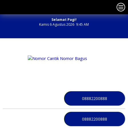
Selamat Pagi!
Kamis 6 Agustus 2026 9:45 AM
NOMOR PERDANA BAGUS INDONESIA
08882200888
08882200888