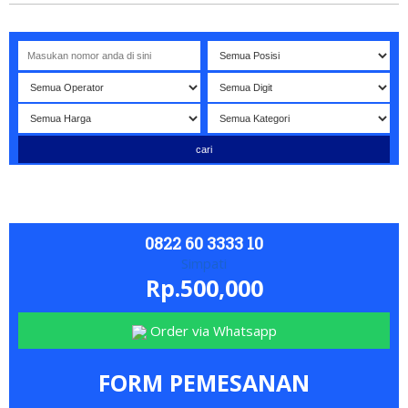
Selamat datang di website NOMORBAGUS
- Nomor P
erdana
0822 60 3333 10
Simpati
Rp.500,000
Order via Whatsapp
FORM PEMESANAN