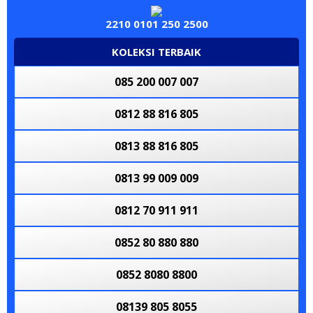
085 60606 0000
0813 60 800 800
2210 0101 250 2500
081 2662 5758
KOLEKSI TERBAIK
0813 70 900 900
085 200 007 007
0812 900 911
0812 88 816 805
0812 90 909 909
0813 88 816 805
0812 5555 8080
0813 99 009 009
0813 8878 8878
0812 70 911 911
082 280000028
0852 80 880 880
085 60606 0000
0852 8080 8800
08139 805 8055