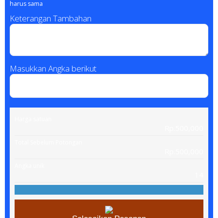
harus sama
Keterangan Tambahan
Masukkan Angka berikut
Harga satuan
Rp.500,000
Total Sebelum Potongan
Rp.500,000
Angka unik
14