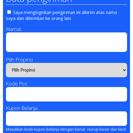
Saya menginginkan pengiriman ini dikirim atas nama
saya dan dikirmkan ke orang lain
Alamat
Pilih Propinsi
Kode Pos
Kupon Belanja
Masukkan kode kupon belanja dengan benar. Hurup besar dan kecil