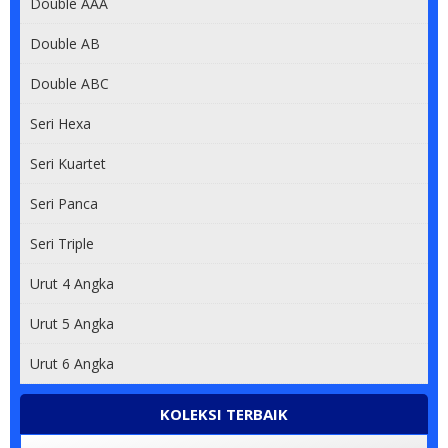
Double AAA
0813 70 900 900
Double AB
Double ABC
0812 900 911
Seri Hexa
0812 90 909 909
Seri Kuartet
0812 5555 8080
Seri Panca
0813 8878 8878
Seri Triple
082 280000028
Urut 4 Angka
085 60606 0000
Urut 5 Angka
Urut 6 Angka
0812 80 1168
0812 2882 2882
KOLEKSI TERBAIK