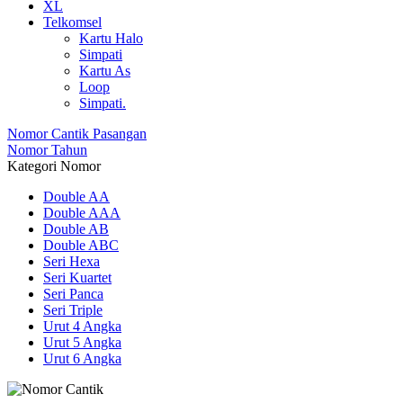
XL
Telkomsel
Kartu Halo
Simpati
Kartu As
Loop
Simpati.
Nomor Cantik Pasangan
Nomor Tahun
Kategori Nomor
Double AA
Double AAA
Double AB
Double ABC
Seri Hexa
Seri Kuartet
Seri Panca
Seri Triple
Urut 4 Angka
Urut 5 Angka
Urut 6 Angka