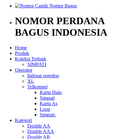
NOMOR PERDANA
BAGUS INDONESIA
Home
Produk
Koleksi Terbaik
SIMPATI
Operator
Indosat ooredoo
XL
Telkomsel
Kartu Halo
Simpati
Kartu As
Loop
Simpati.
Kategori
Double AA
Double AAA
Double AB