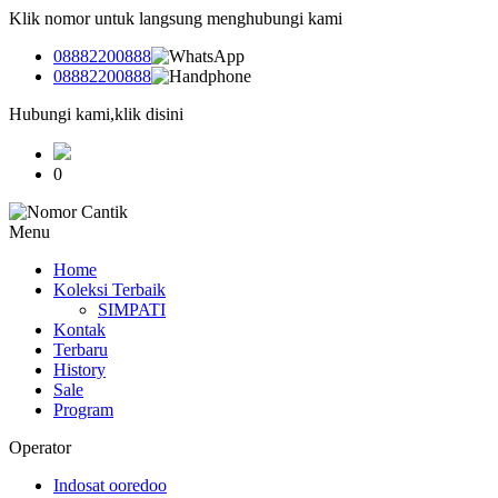
Klik nomor untuk langsung menghubungi kami
08882200888
08882200888
Hubungi kami,klik disini
0
Menu
Home
Koleksi Terbaik
SIMPATI
Kontak
Terbaru
History
Sale
Program
Operator
Indosat ooredoo