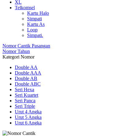
XL
Telkomsel
Kartu Halo
Simpati
Kartu As
Loop
Simpati.
Nomor Cantik Pasangan
Nomor Tahun
Kategori Nomor
Double AA
Double AAA
Double AB
Double ABC
Seri Hexa
Seri Kuartet
Seri Panca
Seri Triple
Urut 4 Angka
Urut 5 Angka
Urut 6 Angka