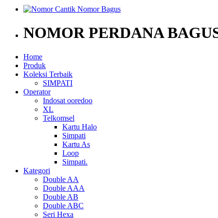
NOMOR PERDANA BAGUS
Home
Produk
Koleksi Terbaik
SIMPATI
Operator
Indosat ooredoo
XL
Telkomsel
Kartu Halo
Simpati
Kartu As
Loop
Simpati.
Kategori
Double AA
Double AAA
Double AB
Double ABC
Seri Hexa