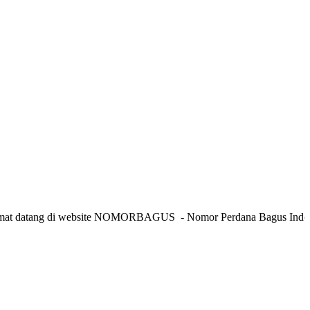
tang di website NOMORBAGUS
- Nomor P
erdana
Bagus
Indonesia
- I