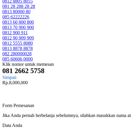
0812 8805 8055
081 28 288 28 28
0813 80000 80
085 62222226
0813 60 800 800
0813 70 900 900
0812 900 911
0812 90 909 909
0812 5555 8080
0813 8878 8878
082 280000028
085 60606 0000
Klik nomor untuk memesan
081 2662 5758
Simpati
Rp.8,000,000
Form Pemesanan
Jika Anda pernah berbelanja sebelumnya, silahkan masukkan nama a
Data Anda