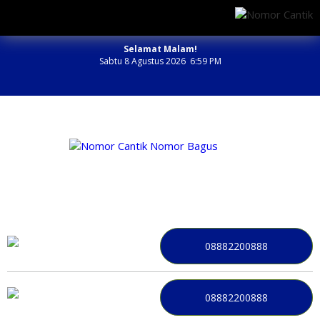
Selamat Malam!
Sabtu 8 Agustus 2026 6:59 PM
NOMOR PERDANA BAGUS INDONESIA
08882200888
08882200888