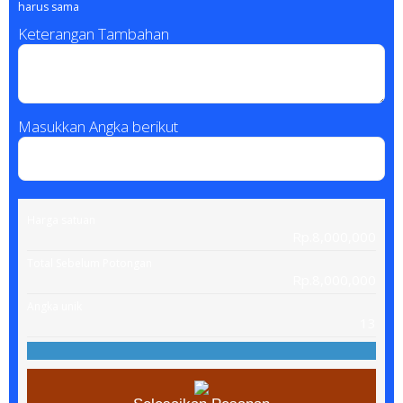
harus sama
Keterangan Tambahan
Masukkan Angka berikut
Harga satuan
Rp.8,000,000
Total Sebelum Potongan
Rp.8,000,000
Angka unik
13