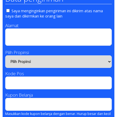
Saya menginginkan pengiriman ini dikirim atas nama
saya dan dikirmkan ke orang lain
Alamat
Pilih Propinsi
Kode Pos
Kupon Belanja
Masukkan kode kupon belanja dengan benar. Hurup besar dan kecil