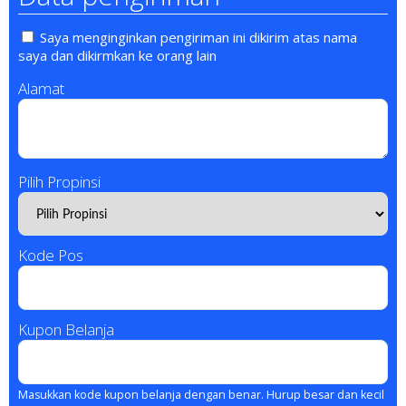
Saya menginginkan pengiriman ini dikirim atas nama
saya dan dikirmkan ke orang lain
Alamat
Pilih Propinsi
Kode Pos
Kupon Belanja
Masukkan kode kupon belanja dengan benar. Hurup besar dan kecil