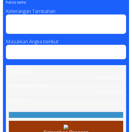
harus sama
Keterangan Tambahan
Masukkan Angka berikut
Harga satuan
Rp.3,000,000
Total Sebelum Potongan
Rp.3,000,000
Angka unik
13