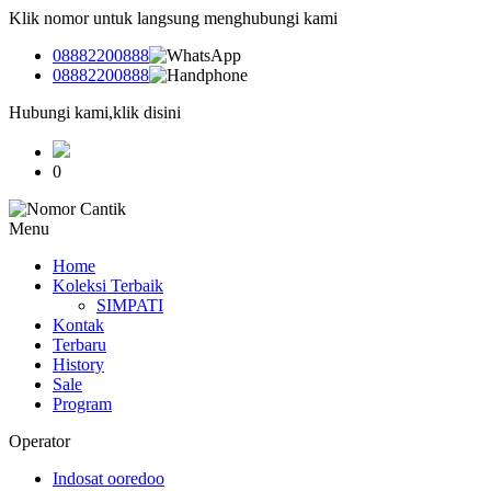
Klik nomor untuk langsung menghubungi kami
08882200888
08882200888
Hubungi kami,klik disini
0
Menu
Home
Koleksi Terbaik
SIMPATI
Kontak
Terbaru
History
Sale
Program
Operator
Indosat ooredoo