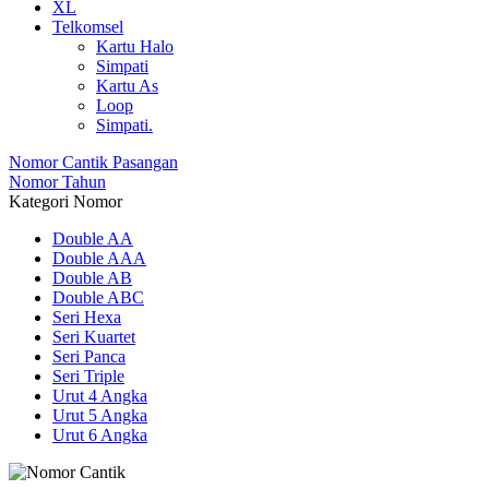
XL
Telkomsel
Kartu Halo
Simpati
Kartu As
Loop
Simpati.
Nomor Cantik Pasangan
Nomor Tahun
Kategori Nomor
Double AA
Double AAA
Double AB
Double ABC
Seri Hexa
Seri Kuartet
Seri Panca
Seri Triple
Urut 4 Angka
Urut 5 Angka
Urut 6 Angka