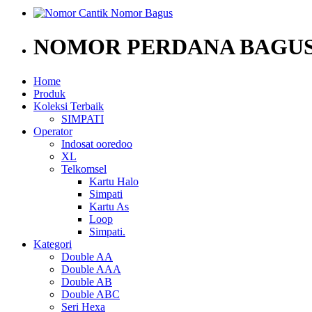
NOMOR PERDANA BAGUS
Home
Produk
Koleksi Terbaik
SIMPATI
Operator
Indosat ooredoo
XL
Telkomsel
Kartu Halo
Simpati
Kartu As
Loop
Simpati.
Kategori
Double AA
Double AAA
Double AB
Double ABC
Seri Hexa