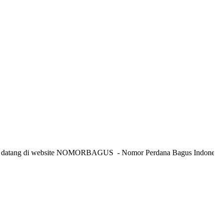
g di website NOMORBAGUS
- Nomor P
erdana
Bagus
Indonesia
- Info