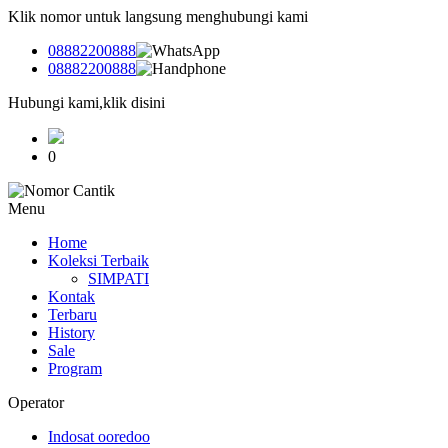
Klik nomor untuk langsung menghubungi kami
08882200888
08882200888
Hubungi kami,klik disini
0
Menu
Home
Koleksi Terbaik
SIMPATI
Kontak
Terbaru
History
Sale
Program
Operator
Indosat ooredoo