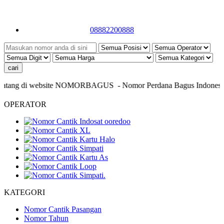
08882200888
tang di website NOMORBAGUS
- Nomor P
erdana
Bagus
Indonesia
- 
OPERATOR
KATEGORI
Nomor Cantik Pasangan
Nomor Tahun