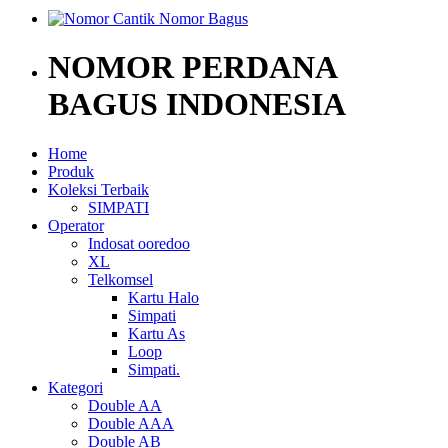
NOMOR PERDANA
BAGUS INDONESIA
Home
Produk
Koleksi Terbaik
SIMPATI
Operator
Indosat ooredoo
XL
Telkomsel
Kartu Halo
Simpati
Kartu As
Loop
Simpati.
Kategori
Double AA
Double AAA
Double AB