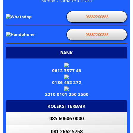
Medan - Sumatera Utara
08882200888
08882200888
BANK
0612 3377 46
0136 452 272
2210 0101 250 2500
KOLEKSI TERBAIK
085 60606 0000
081 2662 5758