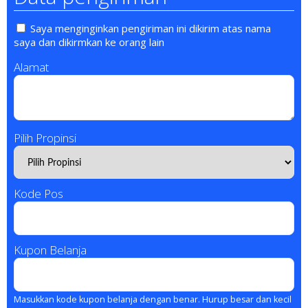
Saya menginginkan pengiriman ini dikirim atas nama
saya dan dikirmkan ke orang lain
Alamat
Pilih Propinsi
Kode Pos
Kupon Belanja
Masukkan kode kupon belanja dengan benar. Hurup besar dan kecil