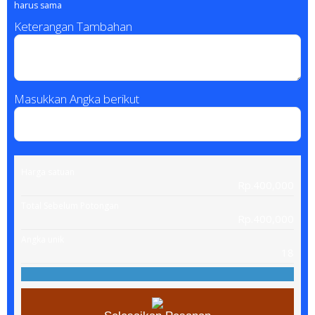
harus sama
Keterangan Tambahan
Masukkan Angka berikut
Harga satuan
Rp.400,000
Total Sebelum Potongan
Rp.400,000
Angka unik
18