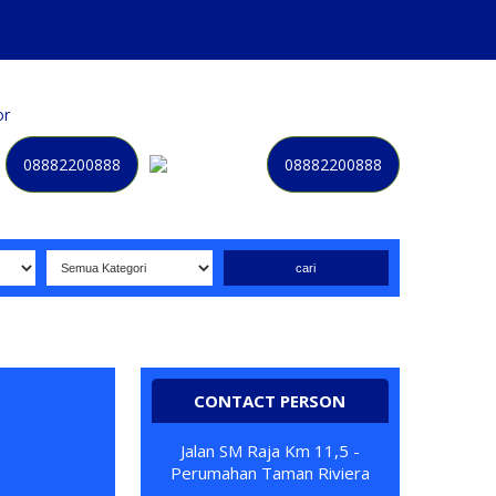
or
Kategori
Kontak
Terbaru
History
Sale
Program
08882200888
08882200888
Selamat datang di website NOMORBAGUS
- Nomor P
erda
CONTACT PERSON
Jalan SM Raja Km 11,5 -
Perumahan Taman Riviera