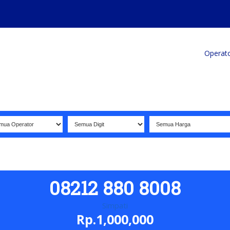
Home
Produk
Koleksi Terbaik
Operat
08212 880 8008
Simpati
Rp.1,000,000