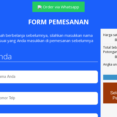
Order via Whatsapp
FORM PEMESANAN
rnah berbelanja sebelumnya, silahkan masukkan nama
Harga sa
R
esuai yang Anda masukkan di pemesanan sebelumnya
Total Se
Potonga
nda
R
Angka un
Sel
P