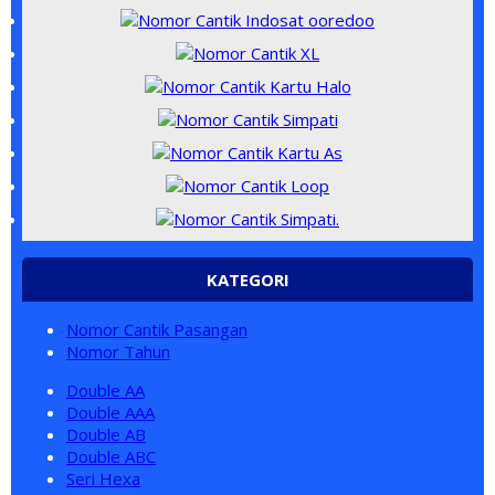
KATEGORI
Nomor Cantik Pasangan
Nomor Tahun
Double AA
Double AAA
Double AB
Double ABC
Seri Hexa