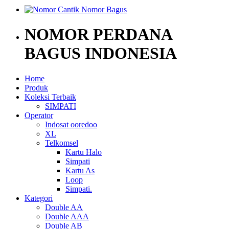
NOMOR PERDANA
BAGUS INDONESIA
Home
Produk
Koleksi Terbaik
SIMPATI
Operator
Indosat ooredoo
XL
Telkomsel
Kartu Halo
Simpati
Kartu As
Loop
Simpati.
Kategori
Double AA
Double AAA
Double AB