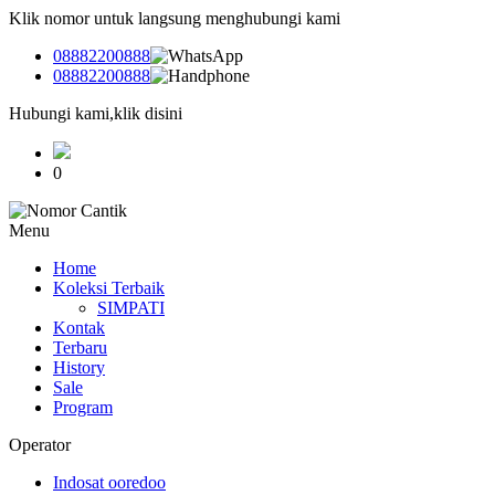
Klik nomor untuk langsung menghubungi kami
08882200888
08882200888
Hubungi kami,klik disini
0
Menu
Home
Koleksi Terbaik
SIMPATI
Kontak
Terbaru
History
Sale
Program
Operator
Indosat ooredoo