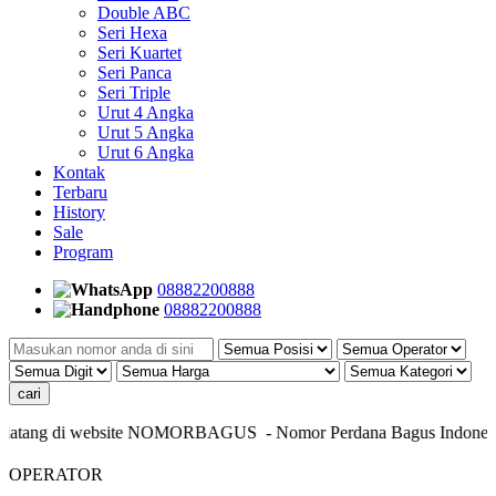
Double ABC
Seri Hexa
Seri Kuartet
Seri Panca
Seri Triple
Urut 4 Angka
Urut 5 Angka
Urut 6 Angka
Kontak
Terbaru
History
Sale
Program
08882200888
08882200888
atang di website NOMORBAGUS
- Nomor P
erdana
Bagus
Indonesia
-
OPERATOR