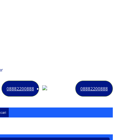
or
Kategori
Kontak
Terbaru
History
Sale
Program
08882200888
08882200888
tang di website NOMORBAGUS
- Nomor P
erdana
Bagus
Indonesi