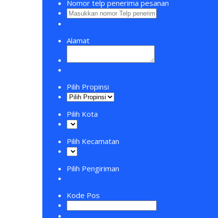
Nomor telp penerima pesanan
Alamat
Pilih Propinsi
Pilih Kota
Pilih Kecamatan
Pilih Pengiriman
Kode Pos