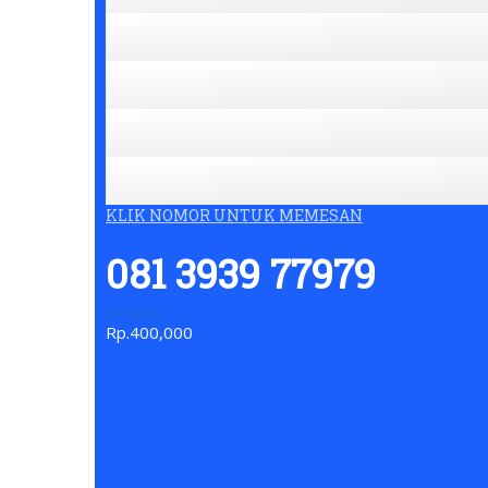
KLIK NOMOR UNTUK MEMESAN
081 3939 77979
Simpati
Rp.400,000