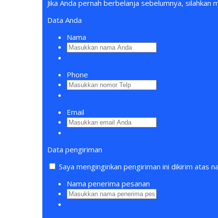
Jika Anda pernah berbelanja sebelumnya, silahka
Data Anda
Nama
Phone
Email
Data pengiriman
Saya menginginkan pengiriman ini dikirim atas n
Nama penerima pesanan