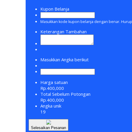
Kupon Belanja
Masukkan kode kupon belanja dengan benar. Hurup 
Keterangan Tambahan
Masukkan Angka berikut
Harga satuan
Rp.400,000
Total Sebelum Potongan
Rp.400,000
Angka unik
19
Selesaikan Pesanan