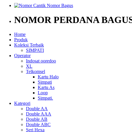
NOMOR PERDANA BAGUS
Home
Produk
Koleksi Terbaik
SIMPATI
Operator
Indosat ooredoo
XL
Telkomsel
Kartu Halo
Simpati
Kartu As
Loop
Simpati.
Kategori
Double AA
Double AAA
Double AB
Double ABC
Seri Hexa