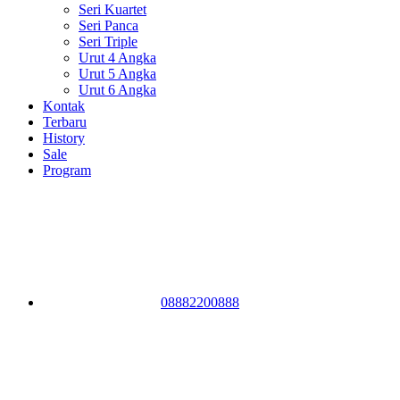
Seri Kuartet
Seri Panca
Seri Triple
Urut 4 Angka
Urut 5 Angka
Urut 6 Angka
Kontak
Terbaru
History
Sale
Program
08882200888