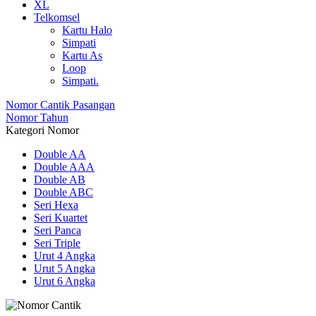
XL
Telkomsel
Kartu Halo
Simpati
Kartu As
Loop
Simpati.
Nomor Cantik Pasangan
Nomor Tahun
Kategori Nomor
Double AA
Double AAA
Double AB
Double ABC
Seri Hexa
Seri Kuartet
Seri Panca
Seri Triple
Urut 4 Angka
Urut 5 Angka
Urut 6 Angka