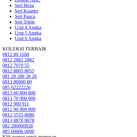
Seri Hexa
Seri Kuartet
Seri Panca
Seri Triple
Urut 4 Angka
Urut 5 Angka
Urut 6 Angka
KOLEKSI TERBAIK
0812 80 1168
0812 2882 2882
0812 7070 55
0812 8805 8055
081 28 288 28 28
0813 80000 80
085 62222226
0813 60 800 800
0813 70 900 900
0812 900 911
0812 90 909 909
0812 5555 8080
0813 8878 8878
082 280000028
085 60606 0000
Klik nomor untuk memesan