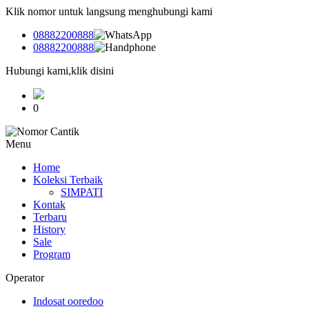
Klik nomor untuk langsung menghubungi kami
08882200888
08882200888
Hubungi kami,klik disini
0
Menu
Home
Koleksi Terbaik
SIMPATI
Kontak
Terbaru
History
Sale
Program
Operator
Indosat ooredoo