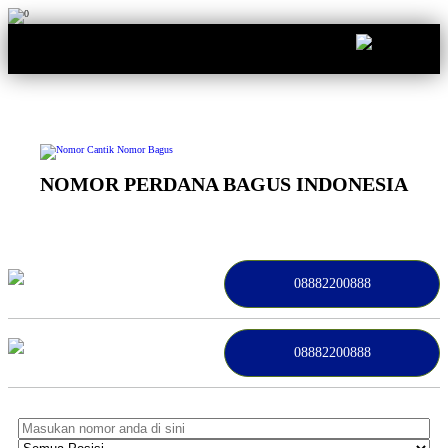
0
NOMOR PERDANA BAGUS INDONESIA
08882200888
08882200888