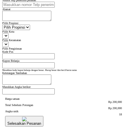
Nomor telp penerima pesanan
Alamat
Pilih Propinsi
Pilih Kota
Pilih Kecamatan
Pilih Pengiriman
Kode Pos
Kupon Belanja
Masukkan kode kupon belanja dengan benar. Hurup besar dan kecil harus sama
Keterangan Tambahan
Masukkan Angka berikut
Harga satuan
Rp.200,000
Total Sebelum Potongan
Rp.200,000
Angka unik
18
Selesaikan Pesanan