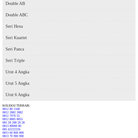
Double AB
Double ABC
Seri Hexa
Seri Kuartet
Seri Panca
Seri Triple
Urut 4 Angka
Urut 5 Angka
Urut 6 Angka
KOLEKSI TERBAIK
0812 80 1168
0812 2882 2882
0812 7070 55
0812 8805 8055
081 28 288 28 28
0813 80000 80
085 62222226
0813 60 800 800
0813 70 900 900