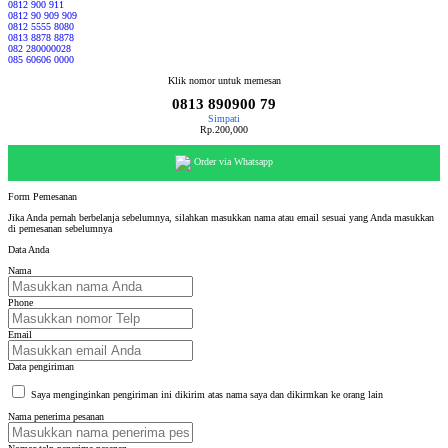
0812 900 911
0812 90 909 909
0812 5555 8080
0813 8878 8878
082 280000028
085 60606 0000
Klik nomor untuk memesan
0813 890900 79
Simpati
Rp.200,000
Order via Whatsapp
Form Pemesanan
Jika Anda pernah berbelanja sebelumnya, silahkan masukkan nama atau email sesuai yang Anda masukkan
di pemesanan sebelumnya
Data Anda
Nama
Phone
Email
Data pengiriman
Saya menginginkan pengiriman ini dikirim atas nama saya dan dikirmkan ke orang lain
Nama penerima pesanan