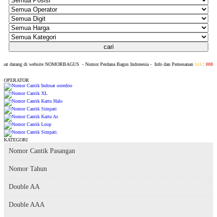
at datang di website NOMORBAGUS
- Nomor P
erdana
Bagus
Indonesia
- Info dan Pemesanan
WA
:
0888 22
OPERATOR
KATEGORI
Nomor Cantik Pasangan
Nomor Tahun
Double AA
Double AAA