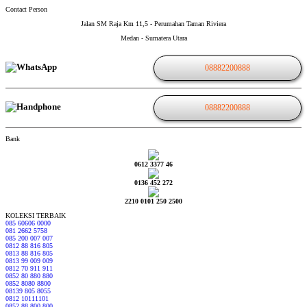
Contact Person
Jalan SM Raja Km 11,5 - Perumahan Taman Riviera
Medan - Sumatera Utara
08882200888
08882200888
Bank
0612 3377 46
0136 452 272
2210 0101 250 2500
KOLEKSI TERBAIK
085 60606 0000
081 2662 5758
085 200 007 007
0812 88 816 805
0813 88 816 805
0813 99 009 009
0812 70 911 911
0852 80 880 880
0852 8080 8800
08139 805 8055
0812 10111101
0852 88 800 800