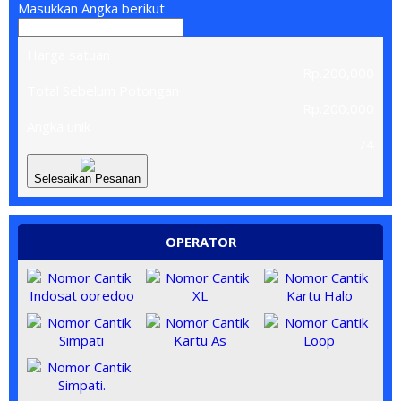
Masukkan Angka berikut
Harga satuan
Rp.200,000
Total Sebelum Potongan
Rp.200,000
Angka unik
74
Selesaikan Pesanan
OPERATOR