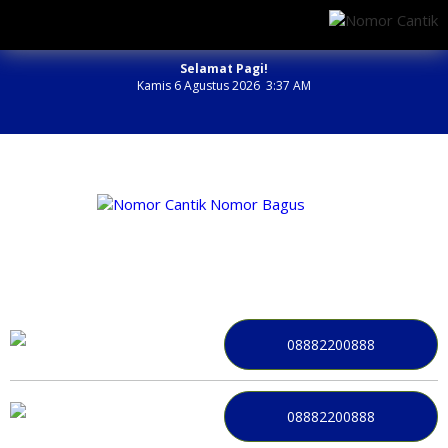
Selamat Pagi!
Kamis 6 Agustus 2026 3:37 AM
NOMOR PERDANA BAGUS INDONESIA
08882200888
08882200888