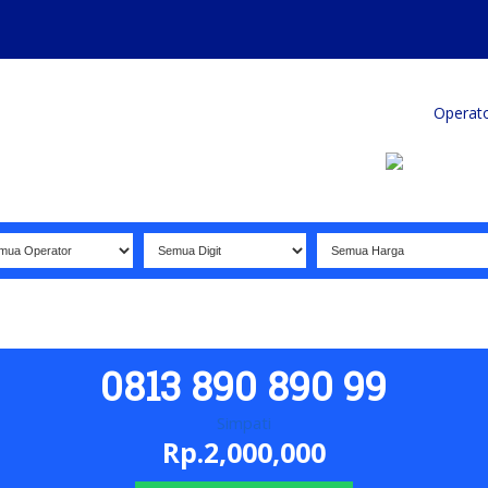
Home
Produk
Koleksi Terbaik
Operat
0813 890 890 99
Simpati
Rp.2,000,000