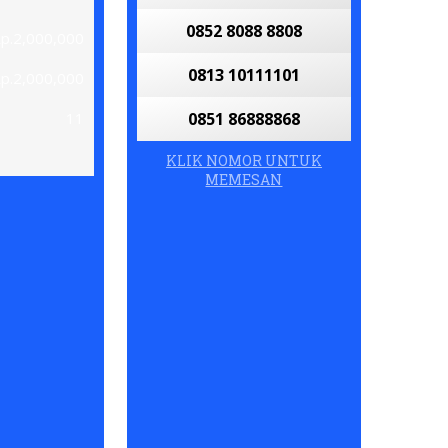
0852 8088 8808
p.2,000,000
0813 10111101
p.2,000,000
11
0851 86888868
KLIK NOMOR UNTUK
MEMESAN