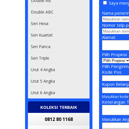
Double AB
Saya mengi
Double ABC
Nama peneri
Seri Hexa
Nomor telp p
Seri Kuartet
Alamat
Seri Panca
Pilih Propinsi
Seri Triple
Pilih Pengiri
Urut 4 Angka
Kode Pos
Urut 5 Angka
Kupon Belanj
Urut 6 Angka
Masukkan kode 
Keterangan 
KOLEKSI TERBAIK
0812 80 1168
Masukkan Ang