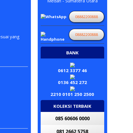
Medan - Sumatera Utara
08882200888
08882200888
esuai yang
BANK
0612 3377 46
0136 452 272
2210 0101 250 2500
KOLEKSI TERBAIK
085 60606 0000
081 2662 5758