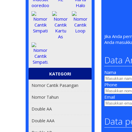
Jika Anda per
Anda masukk
Data A
Nama
KATEGORI
Phone
Nomor Cantik Pasangan
Email
Nomor Tahun
Double AA
Data p
Double AAA