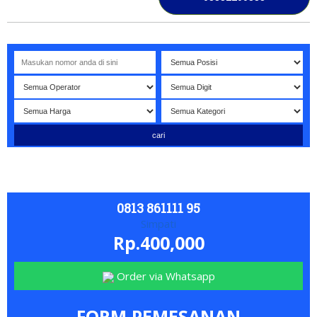
Selamat datang di website NOMORBAGUS
- Nomor P
erdana
0813 861111 95
Simpati
Rp.400,000
Order via Whatsapp
FORM PEMESANAN