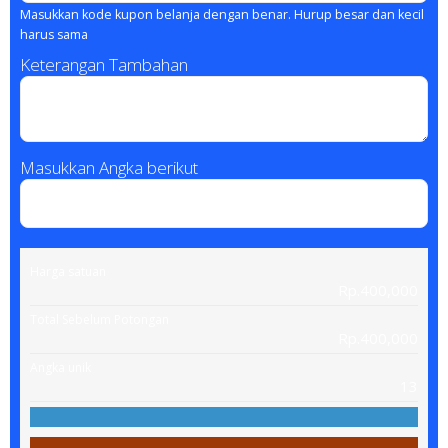
Masukkan kode kupon belanja dengan benar. Hurup besar dan kecil
harus sama
Keterangan Tambahan
Masukkan Angka berikut
Harga satuan
Rp.400,000
Total Sebelum Potongan
Rp.400,000
Angka unik
13