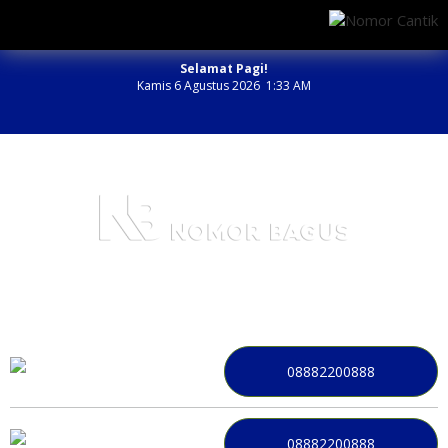
Selamat Pagi!
Kamis 6 Agustus 2026 1:33 AM
NOMOR PERDANA BAGUS INDONESIA
08882200888
08882200888