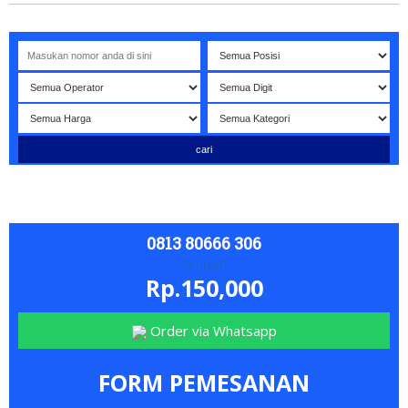
Selamat datang di website NOMORBAGUS
- Nomor P
erda
0813 80666 306
Simpati
Rp.150,000
Order via Whatsapp
FORM PEMESANAN