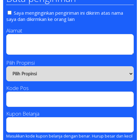
Saya menginginkan pengiriman ini dikirim atas nama
saya dan dikirmkan ke orang lain
Alamat
Pilih Propinsi
Kode Pos
Kupon Belanja
Masukkan kode kupon belanja dengan benar. Hurup besar dan kecil