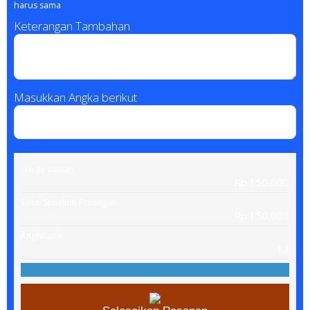
harus sama
Keterangan Tambahan
Masukkan Angka berikut
Harga satuan
Rp.150,000
Total Sebelum Potongan
Rp.150,000
Angka unik
12