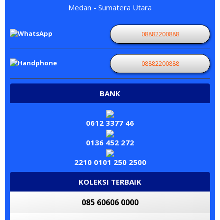
Medan - Sumatera Utara
08882200888
08882200888
BANK
0612 3377 46
0136 452 272
2210 0101 250 2500
KOLEKSI TERBAIK
085 60606 0000