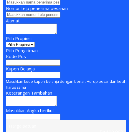
Nomor telp penerima pesanan
Alamat
Pilih Propinsi
Pilih Pengiriman
Kode Pos
Kupon Belanja
Masukkan kode kupon belanja dengan benar. Hurup besar dan kecil
harus sama
Keterangan Tambahan
Masukkan Angka berikut
Harga satuan
Rp.100,000