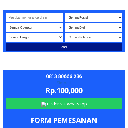
lamat datang di website NOMORBAGUS
- Nomor P
erdana
Bagus
0813 80666 236
Simpati
Rp.100,000
Order via Whatsapp
FORM PEMESANAN