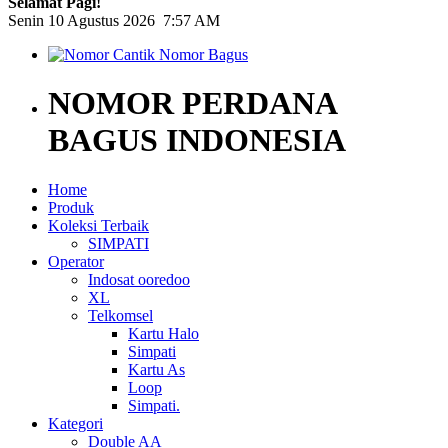
Selamat Pagi!
Senin 10 Agustus 2026 7:57 AM
NOMOR PERDANA
BAGUS INDONESIA
Home
Produk
Koleksi Terbaik
SIMPATI
Operator
Indosat ooredoo
XL
Telkomsel
Kartu Halo
Simpati
Kartu As
Loop
Simpati.
Kategori
Double AA