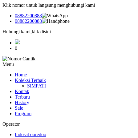
Klik nomor untuk langsung menghubungi kami
08882200888
08882200888
Hubungi kami,klik disini
0
Menu
Home
Koleksi Terbaik
SIMPATI
Kontak
Terbaru
History
Sale
Program
Operator
Indosat ooredoo