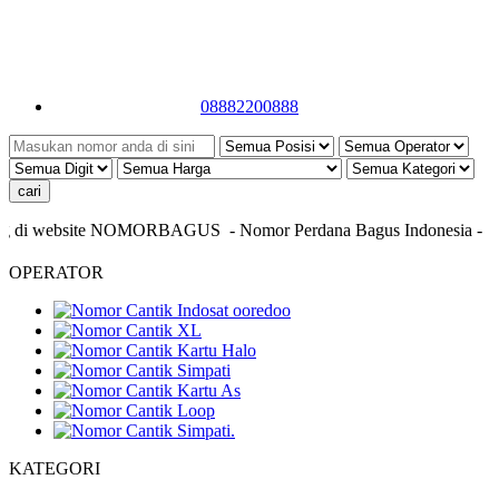
08882200888
g di website NOMORBAGUS
- Nomor P
erdana
Bagus
Indonesia
- Info
OPERATOR
KATEGORI