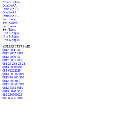
Nomor Tahun
Double AA
Double AAA
Double AB
Double ABC
Seri Hexa
Seri Kuartet
Seri Panca
Seri Triple
Urut 4 Angka
Urut 5 Angka
Urut 6 Angka
KOLEKSI TERBAIK
0812 80 1168
0812 2882 2882
0812 7070 55
0812 8805 8055
081 28 288 28 28
0813 80000 80
085 62222226
0813 60 800 800
0813 70 900 900
0812 900 911
0812 90 909 909
0812 5555 8080
0813 8878 8878
082 280000028
085 60606 0000