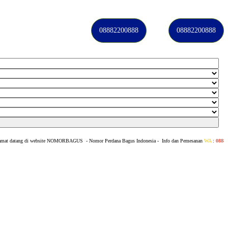
08882200888
08882200888
tang di website NOMORBAGUS
- Nomor P
erdana
Bagus
Indonesia
- Info dan Pemesanan
WA
:
0888 2200 88