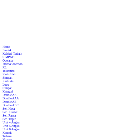
Home
Produk
Koleksi Terbaik
SIMPATI
Operator
Indosat ooredoo
XL
Telkomsel
Kartu Halo
Simpati
Kartu As
Loop
Simpati.
Kategori
Double AA
Double AAA
Double AB
Double ABC
Seri Hexa
Seri Kuartet
Seri Panca
Seri Triple
Urut 4 Angka
Urut 5 Angka
Urut 6 Angka
Kontak
Terbaru
History