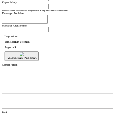
Kupon Belanja
Masukkan kode kupon belanja dengan benar. Hurup besar dan kecil harus sama
Keterangan Tambahan
Masukkan Angka berikut
Harga satuan
Total Sebelum Potongan
Angka unik
Selesaikan Pesanan
Contact Person
Bank