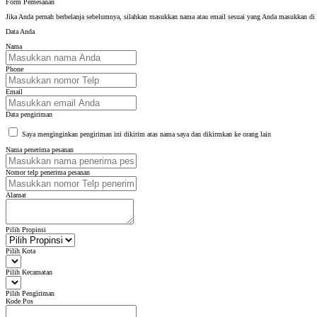
Form Pemesanan
Jika Anda pernah berbelanja sebelumnya, silahkan masukkan nama atau email sesuai yang Anda masukkan d
Data Anda
Nama
Phone
Email
Data pengiriman
Saya menginginkan pengiriman ini dikirim atas nama saya dan dikirmkan ke orang lain
Nama penerima pesanan
Nomor telp penerima pesanan
Alamat
Pilih Propinsi
Pilih Kota
Pilih Kecamatan
Pilih Pengiriman
Kode Pos