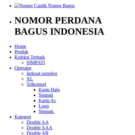
NOMOR PERDANA
BAGUS INDONESIA
Home
Produk
Koleksi Terbaik
SIMPATI
Operator
Indosat ooredoo
XL
Telkomsel
Kartu Halo
Simpati
Kartu As
Loop
Simpati.
Kategori
Double AA
Double AAA
Double AB