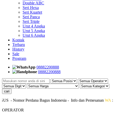
Double ABC
Seri Hexa
Seri Kuartet
Seri Panca
Seri Triple
Urut 4 Angka
Urut 5 Angka
Urut 6 Angka
Kontak
Terbaru
History
Sale
Program
08882200888
08882200888
GUS
- Nomor P
erdana
Bagus
Indonesia
- Info dan Pemesanan
WA
:
08
OPERATOR