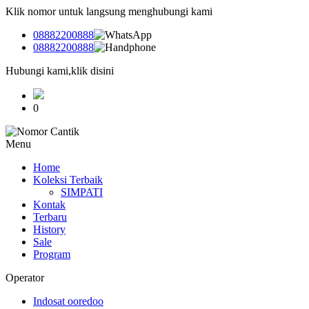
Klik nomor untuk langsung menghubungi kami
08882200888
08882200888
Hubungi kami,klik disini
0
Menu
Home
Koleksi Terbaik
SIMPATI
Kontak
Terbaru
History
Sale
Program
Operator
Indosat ooredoo