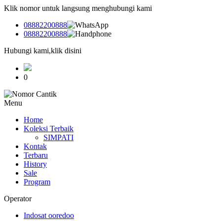
Klik nomor untuk langsung menghubungi kami
08882200888
08882200888
Hubungi kami,klik disini
0
Menu
Home
Koleksi Terbaik
SIMPATI
Kontak
Terbaru
History
Sale
Program
Operator
Indosat ooredoo