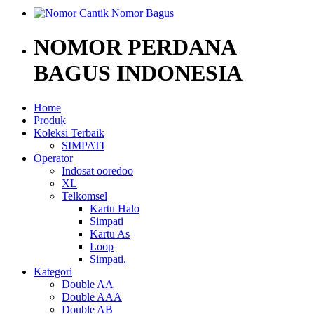
NOMOR PERDANA
BAGUS INDONESIA
Home
Produk
Koleksi Terbaik
SIMPATI
Operator
Indosat ooredoo
XL
Telkomsel
Kartu Halo
Simpati
Kartu As
Loop
Simpati.
Kategori
Double AA
Double AAA
Double AB