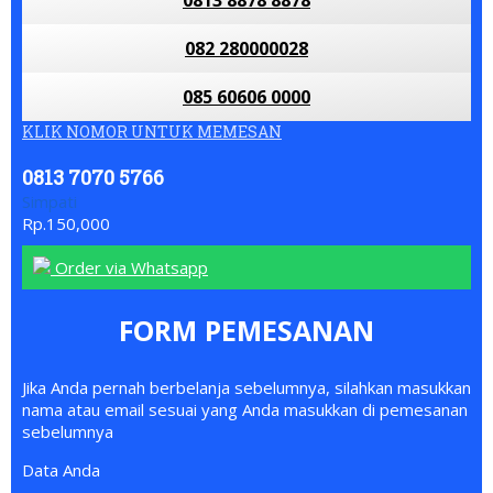
082 280000028
085 60606 0000
KLIK NOMOR UNTUK MEMESAN
0813 7070 5766
Simpati
Rp.150,000
Order via Whatsapp
FORM PEMESANAN
Jika Anda pernah berbelanja sebelumnya, silahkan masukkan
nama atau email sesuai yang Anda masukkan di pemesanan
sebelumnya
Data Anda