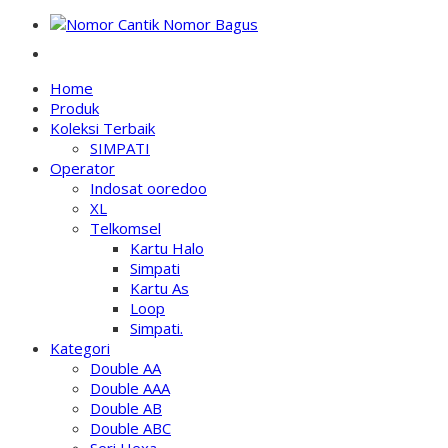
NOMOR PERDANA BAGUS INDONESIA
Home
Produk
Koleksi Terbaik
SIMPATI
Operator
Indosat ooredoo
XL
Telkomsel
Kartu Halo
Simpati
Kartu As
Loop
Simpati.
Kategori
Double AA
Double AAA
Double AB
Double ABC
Seri Hexa