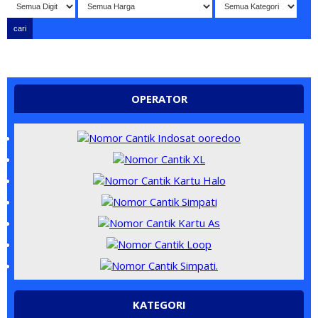
tang di website NOMORBAGUS
- Nomor P
erdana
Bagus
Indonesi
OPERATOR
KATEGORI