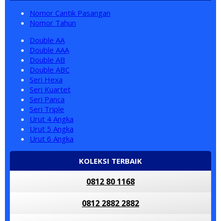
Nomor Cantik Pasangan
Nomor Tahun
Double AA
Double AAA
Double AB
Double ABC
Seri Hexa
Seri Kuartet
Seri Panca
Seri Triple
Urut 4 Angka
Urut 5 Angka
Urut 6 Angka
KOLEKSI TERBAIK
0812 80 1168
0812 2882 2882