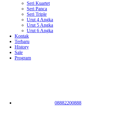
Seri Kuartet
Seri Panca
Seri Triple
Urut 4 Angka
Urut 5 Angka
Urut 6 Angka
Kontak
Terbaru
History
Sale
Program
08882200888