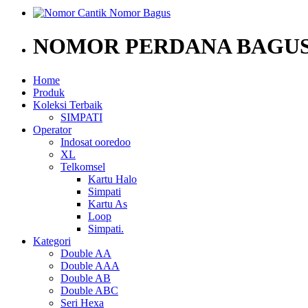
NOMOR PERDANA BAGUS
Home
Produk
Koleksi Terbaik
SIMPATI
Operator
Indosat ooredoo
XL
Telkomsel
Kartu Halo
Simpati
Kartu As
Loop
Simpati.
Kategori
Double AA
Double AAA
Double AB
Double ABC
Seri Hexa