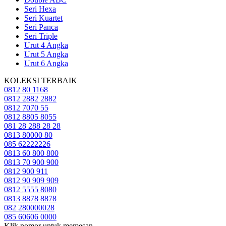
Seri Hexa
Seri Kuartet
Seri Panca
Seri Triple
Urut 4 Angka
Urut 5 Angka
Urut 6 Angka
KOLEKSI TERBAIK
0812 80 1168
0812 2882 2882
0812 7070 55
0812 8805 8055
081 28 288 28 28
0813 80000 80
085 62222226
0813 60 800 800
0813 70 900 900
0812 900 911
0812 90 909 909
0812 5555 8080
0813 8878 8878
082 280000028
085 60606 0000
Klik nomor untuk memesan