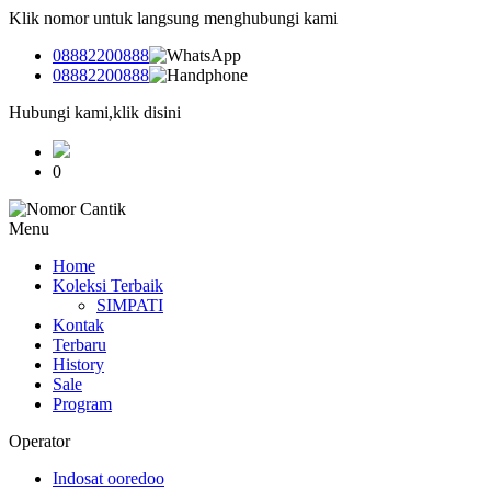
Klik nomor untuk langsung menghubungi kami
08882200888
08882200888
Hubungi kami,klik disini
0
Menu
Home
Koleksi Terbaik
SIMPATI
Kontak
Terbaru
History
Sale
Program
Operator
Indosat ooredoo