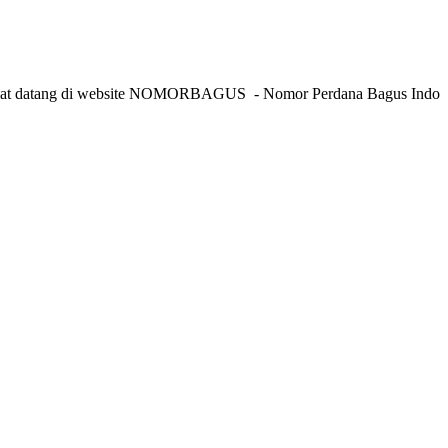
ng di website NOMORBAGUS
- Nomor P
erdana
Bagus
Indonesia
- In