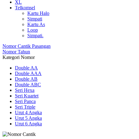
XL
Telkomsel
Kartu Halo
Simpati
Kartu As
Loop
Simpati.
Nomor Cantik Pasangan
Nomor Tahun
Kategori Nomor
Double AA
Double AAA
Double AB
Double ABC
Seri Hexa
Seri Kuartet
Seri Panca
Seri Triple
Urut 4 Angka
Urut 5 Angka
Urut 6 Angka