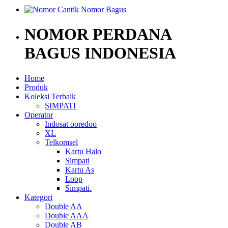
NOMOR PERDANA
BAGUS INDONESIA
Home
Produk
Koleksi Terbaik
SIMPATI
Operator
Indosat ooredoo
XL
Telkomsel
Kartu Halo
Simpati
Kartu As
Loop
Simpati.
Kategori
Double AA
Double AAA
Double AB