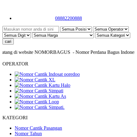
08882200888
atang di website NOMORBAGUS
- Nomor P
erdana
Bagus
Indonesia
- 
OPERATOR
KATEGORI
Nomor Cantik Pasangan
Nomor Tahun