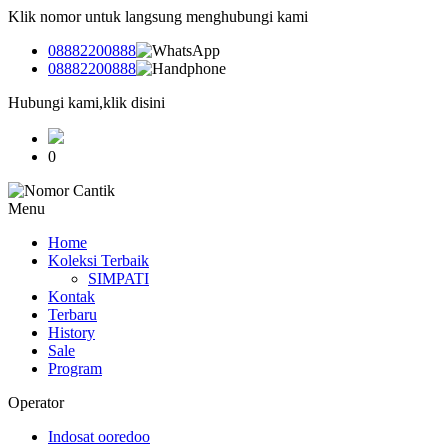
Klik nomor untuk langsung menghubungi kami
08882200888
08882200888
Hubungi kami,klik disini
0
Menu
Home
Koleksi Terbaik
SIMPATI
Kontak
Terbaru
History
Sale
Program
Operator
Indosat ooredoo