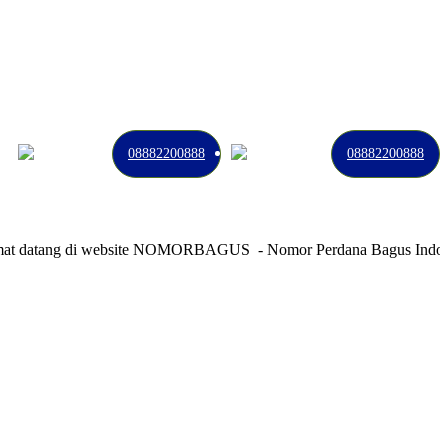
08882200888
08882200888
atang di website NOMORBAGUS
- Nomor P
erdana
Bagus
Indonesia
-