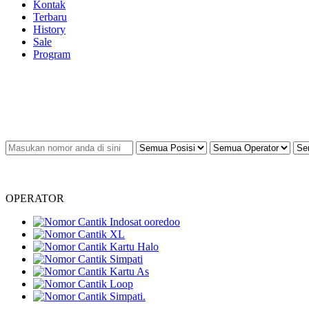
Kontak
Terbaru
History
Sale
Program
OPERATOR