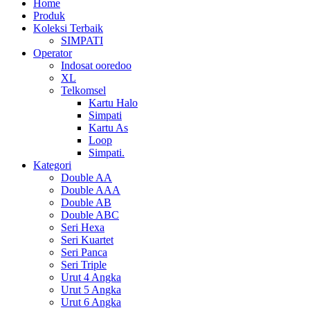
Home
Produk
Koleksi Terbaik
SIMPATI
Operator
Indosat ooredoo
XL
Telkomsel
Kartu Halo
Simpati
Kartu As
Loop
Simpati.
Kategori
Double AA
Double AAA
Double AB
Double ABC
Seri Hexa
Seri Kuartet
Seri Panca
Seri Triple
Urut 4 Angka
Urut 5 Angka
Urut 6 Angka