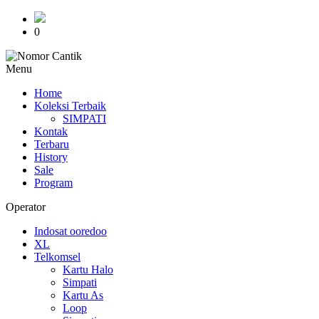
0
Menu
Home
Koleksi Terbaik
SIMPATI
Kontak
Terbaru
History
Sale
Program
Operator
Indosat ooredoo
XL
Telkomsel
Kartu Halo
Simpati
Kartu As
Loop