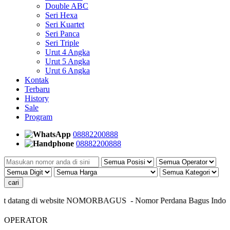
Double ABC
Seri Hexa
Seri Kuartet
Seri Panca
Seri Triple
Urut 4 Angka
Urut 5 Angka
Urut 6 Angka
Kontak
Terbaru
History
Sale
Program
08882200888
08882200888
 datang di website NOMORBAGUS
- Nomor P
erdana
Bagus
Indonesi
OPERATOR