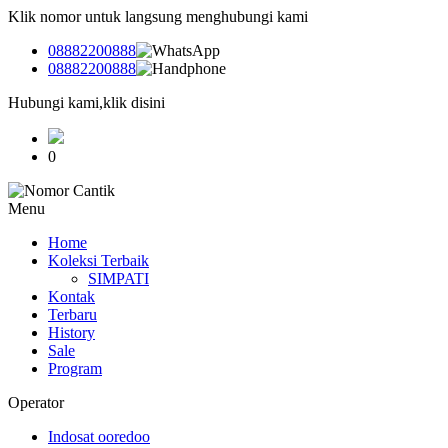
Klik nomor untuk langsung menghubungi kami
08882200888
08882200888
Hubungi kami,klik disini
0
Menu
Home
Koleksi Terbaik
SIMPATI
Kontak
Terbaru
History
Sale
Program
Operator
Indosat ooredoo