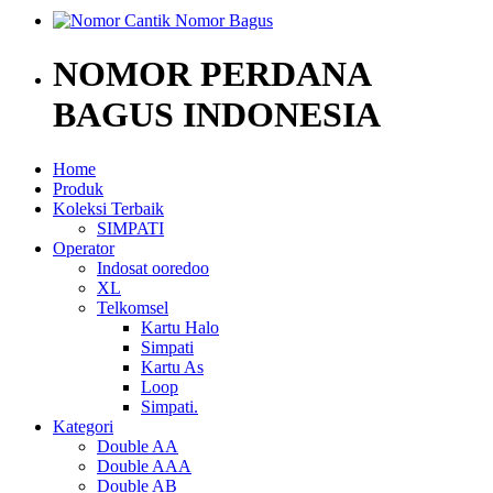
NOMOR PERDANA
BAGUS INDONESIA
Home
Produk
Koleksi Terbaik
SIMPATI
Operator
Indosat ooredoo
XL
Telkomsel
Kartu Halo
Simpati
Kartu As
Loop
Simpati.
Kategori
Double AA
Double AAA
Double AB