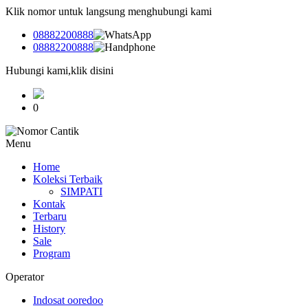
Klik nomor untuk langsung menghubungi kami
08882200888
08882200888
Hubungi kami,klik disini
0
Menu
Home
Koleksi Terbaik
SIMPATI
Kontak
Terbaru
History
Sale
Program
Operator
Indosat ooredoo