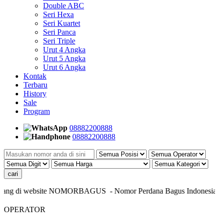
Double ABC
Seri Hexa
Seri Kuartet
Seri Panca
Seri Triple
Urut 4 Angka
Urut 5 Angka
Urut 6 Angka
Kontak
Terbaru
History
Sale
Program
08882200888
08882200888
ang di website NOMORBAGUS
- Nomor P
erdana
Bagus
Indonesia
- I
OPERATOR