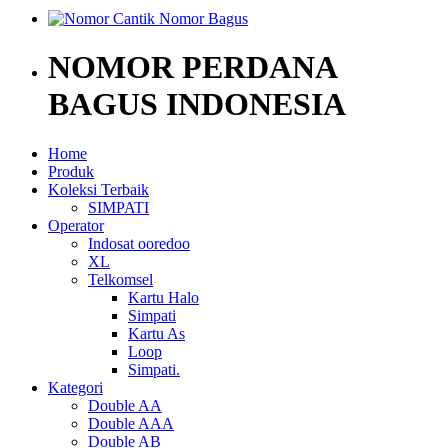
NOMOR PERDANA
BAGUS INDONESIA
Home
Produk
Koleksi Terbaik
SIMPATI
Operator
Indosat ooredoo
XL
Telkomsel
Kartu Halo
Simpati
Kartu As
Loop
Simpati.
Kategori
Double AA
Double AAA
Double AB