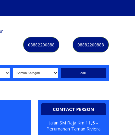
or
Kategori
Kontak
Terbaru
History
Sale
Program
08882200888
08882200888
Selamat datang di website NOMORBAGUS
- Nomor P
erda
CONTACT PERSON
Jalan SM Raja Km 11,5 -
Perumahan Taman Riviera