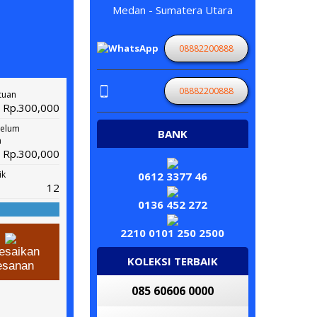
Medan - Sumatera Utara
08882200888
08882200888
tuan
Rp.300,000
belum
BANK
n
Rp.300,000
ik
0612 3377 46
12
0136 452 272
2210 0101 250 2500
esaikan
KOLEKSI TERBAIK
esanan
085 60606 0000