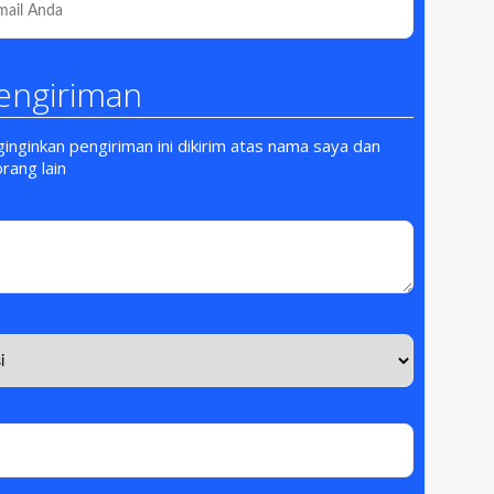
engiriman
nginkan pengiriman ini dikirim atas nama saya dan
orang lain