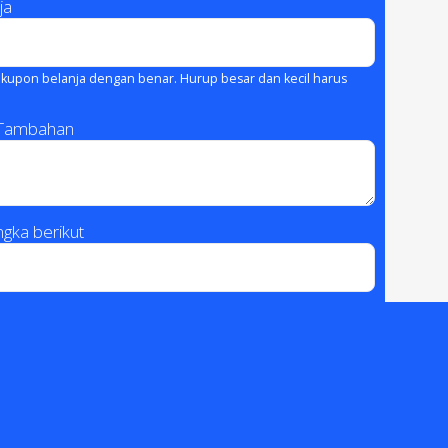
ja
kupon belanja dengan benar. Hurup besar dan kecil harus
 Tambahan
gka berikut