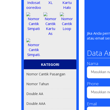
Jika Anda pe
atau email s
Data A
Nama
KATEGORI
Nomor Cantik Pasangan
Phone
Nomor Tahun
Double AA
Email
Double AAA