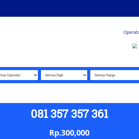
Home
Produk
Koleksi Terbaik
Operat
081 357 357 361
Simpati
Rp.300,000