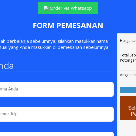
Order via Whatsapp
FORM PEMESANAN
rnah berbelanja sebelumnya, silahkan masukkan nama
Harga sa
esuai yang Anda masukkan di pemesanan sebelumnya
Total Se
Potonga
nda
Angka un
Sel
P