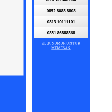
0852 8088 8808
0813 10111101
0851 86888868
KLIK NOMOR UNTUK
MEMESAN