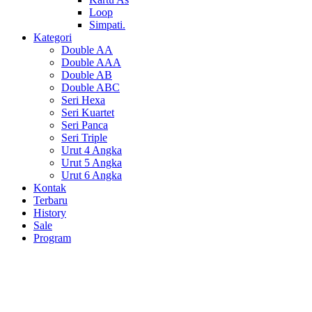
Loop
Simpati.
Kategori
Double AA
Double AAA
Double AB
Double ABC
Seri Hexa
Seri Kuartet
Seri Panca
Seri Triple
Urut 4 Angka
Urut 5 Angka
Urut 6 Angka
Kontak
Terbaru
History
Sale
Program