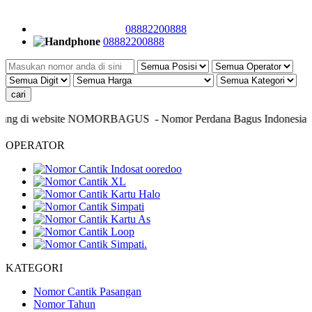
08882200888
08882200888
ang di website NOMORBAGUS
- Nomor P
erdana
Bagus
Indonesia
- In
OPERATOR
KATEGORI
Nomor Cantik Pasangan
Nomor Tahun