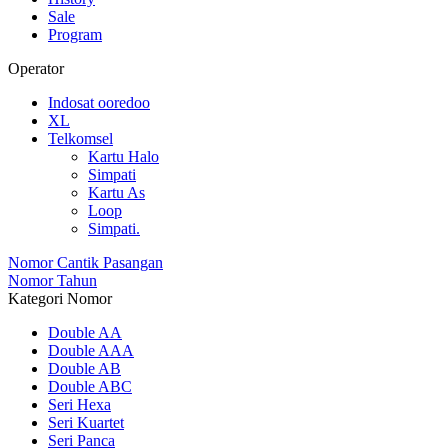
Sale
Program
Operator
Indosat ooredoo
XL
Telkomsel
Kartu Halo
Simpati
Kartu As
Loop
Simpati.
Nomor Cantik Pasangan
Nomor Tahun
Kategori Nomor
Double AA
Double AAA
Double AB
Double ABC
Seri Hexa
Seri Kuartet
Seri Panca