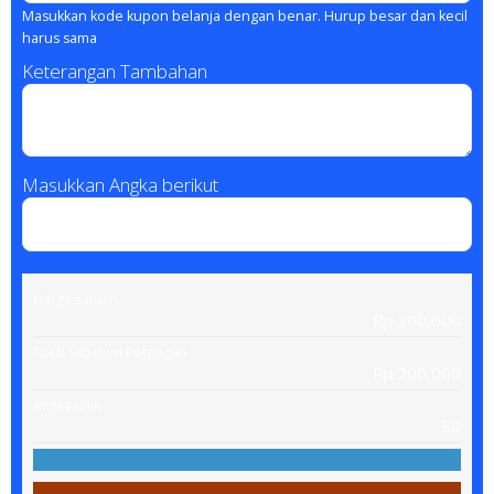
Masukkan kode kupon belanja dengan benar. Hurup besar dan kecil
harus sama
Keterangan Tambahan
Masukkan Angka berikut
Harga satuan
Rp.200,000
Total Sebelum Potongan
Rp.200,000
Angka unik
80