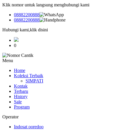
Klik nomor untuk langsung menghubungi kami
08882200888
08882200888
Hubungi kami,klik disini
0
Menu
Home
Koleksi Terbaik
SIMPATI
Kontak
Terbaru
History
Sale
Program
Operator
Indosat ooredoo