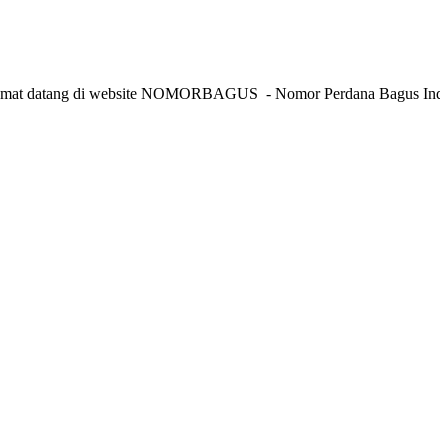
datang di website NOMORBAGUS
- Nomor P
erdana
Bagus
Indonesia