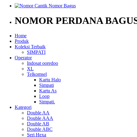
NOMOR PERDANA BAGUS
Home
Produk
Koleksi Terbaik
SIMPATI
Operator
Indosat ooredoo
XL
Telkomsel
Kartu Halo
Simpati
Kartu As
Loop
Simpati.
Kategori
Double AA
Double AAA
Double AB
Double ABC
Seri Hexa