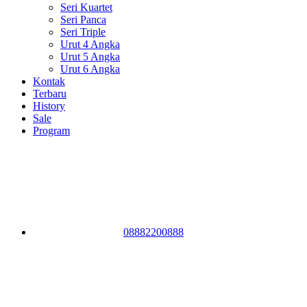
Seri Kuartet
Seri Panca
Seri Triple
Urut 4 Angka
Urut 5 Angka
Urut 6 Angka
Kontak
Terbaru
History
Sale
Program
08882200888