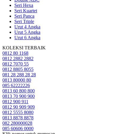
Seri Hexa
Seri Kuartet
Seri Panca
Seri Triple
Urut 4 Angka
Urut 5 Angka
Urut 6 Angka
KOLEKSI TERBAIK
0812 80 1168
0812 2882 2882
0812 7070 55
0812 8805 8055
081 28 288 28 28
0813 80000 80
085 62222226
0813 60 800 800
0813 70 900 900
0812 900 911
0812 90 909 909
0812 5555 8080
0813 8878 8878
082 280000028
085 60606 0000
Klik nomor untuk memesan