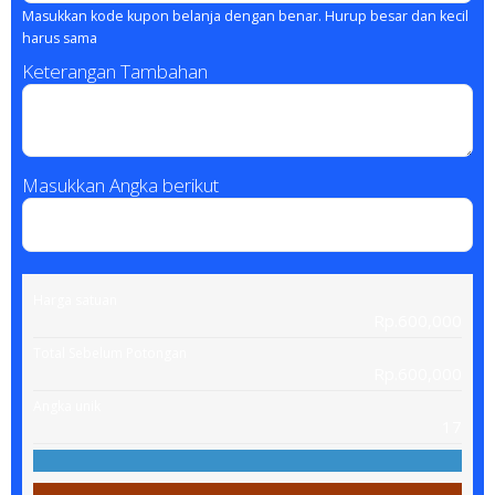
Masukkan kode kupon belanja dengan benar. Hurup besar dan kecil
harus sama
Keterangan Tambahan
Masukkan Angka berikut
Harga satuan
Rp.600,000
Total Sebelum Potongan
Rp.600,000
Angka unik
17