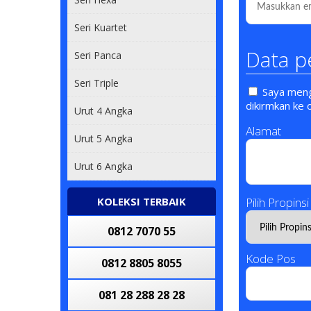
0812 90 909 909
Seri Kuartet
0812 5555 8080
Data p
Seri Panca
0813 8878 8878
Seri Triple
Saya mengi
082 280000028
dikirmkan ke 
Urut 4 Angka
Alamat
085 60606 0000
Urut 5 Angka
Urut 6 Angka
0812 80 1168
0812 2882 2882
KOLEKSI TERBAIK
Pilih Propinsi
0812 7070 55
Kode Pos
0812 8805 8055
081 28 288 28 28