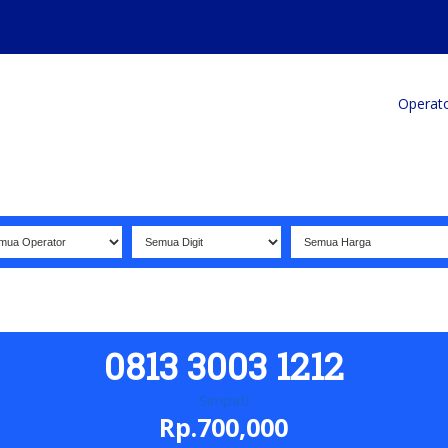
Home
Produk
Koleksi Terbaik
Operat
Sel
0813 3003 1212
Simpati
Rp.700,000