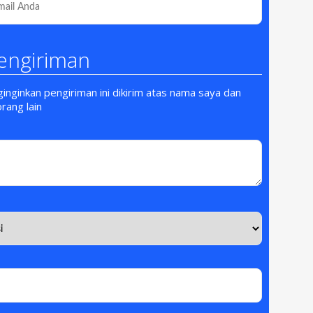
engiriman
nginkan pengiriman ini dikirim atas nama saya dan
orang lain