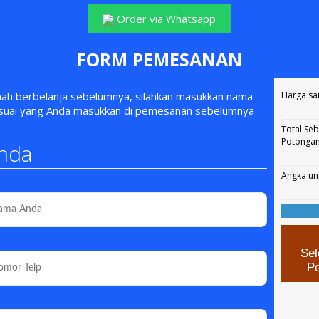
Order via Whatsapp
FORM PEMESANAN
rnah berbelanja sebelumnya, silahkan masukkan nama
Harga sa
esuai yang Anda masukkan di pemesanan sebelumnya
Total Se
Potonga
nda
Angka un
Sel
P