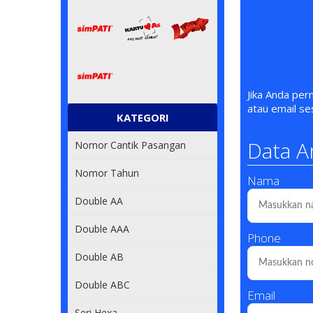
Jika Anda pe
atau email s
KATEGORI
Data A
Nomor Cantik Pasangan
0813 80000 80
Nomor Tahun
Nama
085 62222226
Double AA
0813 60 800 800
Double AAA
Phone
0813 70 900 900
Double AB
Double ABC
0812 900 911
Email
Seri Hexa