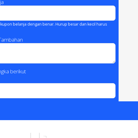
ja
kupon belanja dengan benar. Hurup besar dan kecil harus
 Tambahan
gka berikut