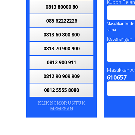
Kupon Belan
0813 80000 80
085 62222226
Masukkan kode 
sama
0813 60 800 800
Keterangan
0813 70 900 900
0812 900 911
Masukkan An
0812 90 909 909
610657
0812 5555 8080
KLIK NOMOR UNTUK
0813 8878 8878
MEMESAN
082 280000028
085 60606 0000