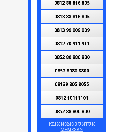
0812 88 816 805
0813 88 816 805
0813 99 009 009
0812 70 911 911
0852 80 880 880
0852 8080 8800
08139 805 8055
0812 10111101
0852 88 800 800
KLIK NOMOR UNTUK
0852 8088 8808
MEMESAN