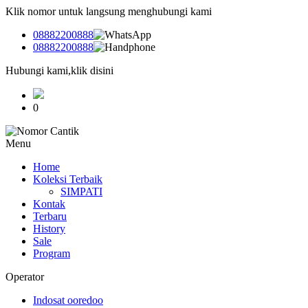
Klik nomor untuk langsung menghubungi kami
08882200888
08882200888
Hubungi kami,klik disini
0
Menu
Home
Koleksi Terbaik
SIMPATI
Kontak
Terbaru
History
Sale
Program
Operator
Indosat ooredoo