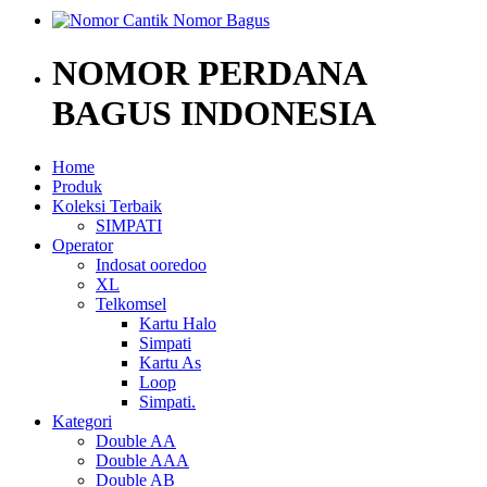
NOMOR PERDANA
BAGUS INDONESIA
Home
Produk
Koleksi Terbaik
SIMPATI
Operator
Indosat ooredoo
XL
Telkomsel
Kartu Halo
Simpati
Kartu As
Loop
Simpati.
Kategori
Double AA
Double AAA
Double AB