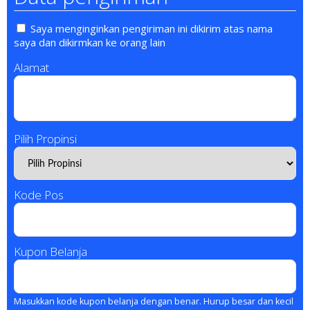
Saya menginginkan pengiriman ini dikirim atas nama
saya dan dikirmkan ke orang lain
Alamat
Pilih Propinsi
Kode Pos
Kupon Belanja
Masukkan kode kupon belanja dengan benar. Hurup besar dan kecil