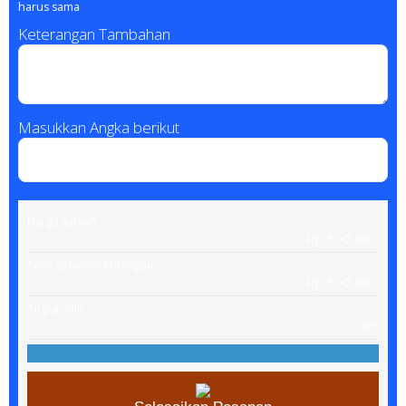
harus sama
Keterangan Tambahan
Masukkan Angka berikut
Harga satuan
Rp.300,000
Total Sebelum Potongan
Rp.300,000
Angka unik
86