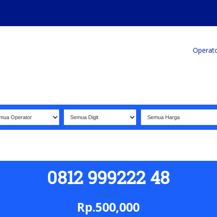
Home
Produk
Koleksi Terbaik
Operat
0812 999222 48
Simpati
Rp.500,000