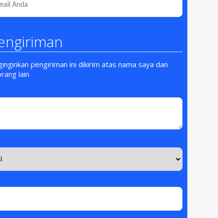
engiriman
nginkan pengiriman ini dikirim atas nama saya dan
orang lain