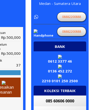
Medan - Sumatera Utara
08882200888
08882200888
tuan
Rp.500,000
belum
BANK
n
Rp.500,000
ik
0612 3377 46
37
0136 452 272
2210 0101 250 2500
esaikan
KOLEKSI TERBAIK
esanan
085 60606 0000