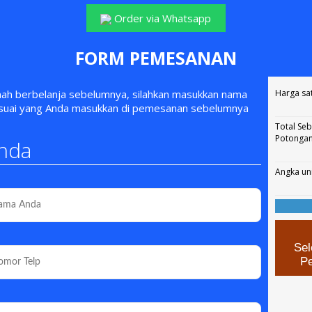
Order via Whatsapp
FORM PEMESANAN
rnah berbelanja sebelumnya, silahkan masukkan nama
Harga sa
esuai yang Anda masukkan di pemesanan sebelumnya
Total Se
Potonga
nda
Angka un
Sel
P