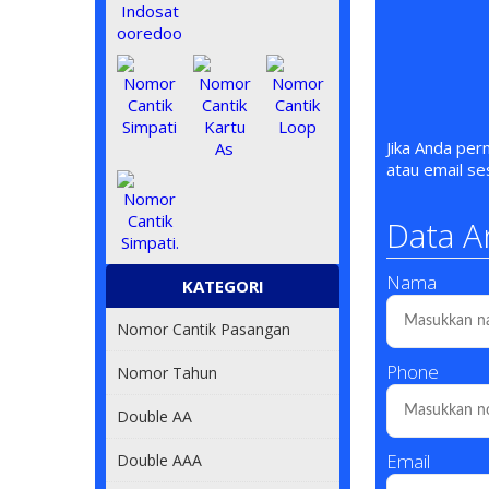
Jika Anda pe
atau email s
Data A
Nama
KATEGORI
Nomor Cantik Pasangan
Phone
Nomor Tahun
Double AA
Email
Double AAA