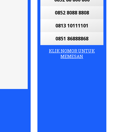
0852 8088 8808
0813 10111101
0851 86888868
KLIK NOMOR UNTUK
MEMESAN