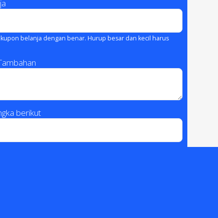
ja
kupon belanja dengan benar. Hurup besar dan kecil harus
 Tambahan
gka berikut