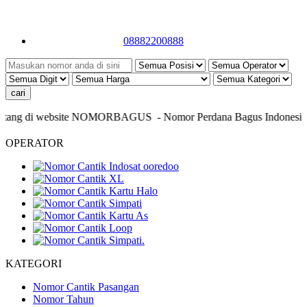
08882200888
tang di website NOMORBAGUS
- Nomor P
erdana
Bagus
Indonesia
- I
OPERATOR
KATEGORI
Nomor Cantik Pasangan
Nomor Tahun