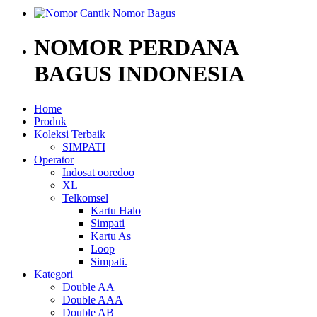
NOMOR PERDANA
BAGUS INDONESIA
Home
Produk
Koleksi Terbaik
SIMPATI
Operator
Indosat ooredoo
XL
Telkomsel
Kartu Halo
Simpati
Kartu As
Loop
Simpati.
Kategori
Double AA
Double AAA
Double AB