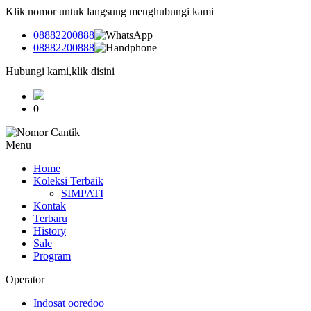
Klik nomor untuk langsung menghubungi kami
08882200888
08882200888
Hubungi kami,klik disini
0
Menu
Home
Koleksi Terbaik
SIMPATI
Kontak
Terbaru
History
Sale
Program
Operator
Indosat ooredoo