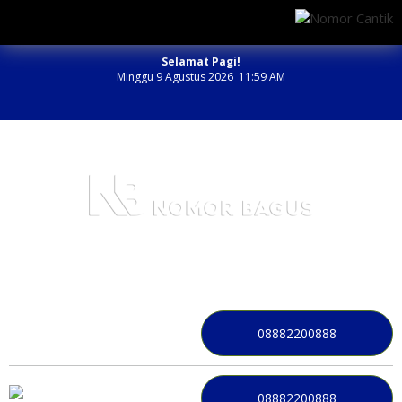
Selamat Pagi!
Minggu 9 Agustus 2026 11:59 AM
NOMOR PERDANA BAGUS INDONESIA
08882200888
08882200888