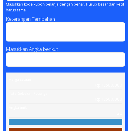
Masukkan kode kupon belanja dengan benar. Hurup besar dan kecil
harus sama
Keterangan Tambahan
Masukkan Angka berikut
Harga satuan
Rp.1,500,000
Total Sebelum Potongan
Rp.1,500,000
Angka unik
22