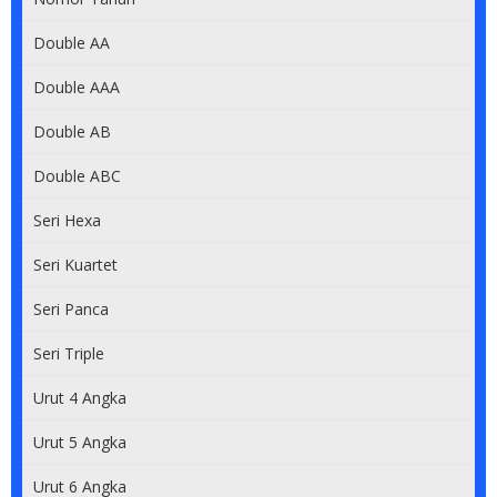
085 62222226
Double AA
0813 60 800 800
Double AAA
0813 70 900 900
Double AB
Double ABC
0812 900 911
Seri Hexa
0812 90 909 909
Seri Kuartet
0812 5555 8080
Seri Panca
0813 8878 8878
Seri Triple
082 280000028
Urut 4 Angka
085 60606 0000
Urut 5 Angka
Urut 6 Angka
0812 80 1168