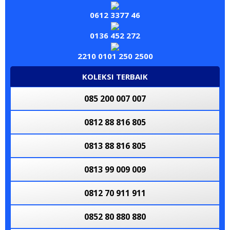
0813 10111101
0813 80000 80
0612 3377 46
0851 86888868
085 62222226
0136 452 272
085 60606 0000
0813 60 800 800
2210 0101 250 2500
081 2662 5758
KOLEKSI TERBAIK
0813 70 900 900
085 200 007 007
0812 900 911
0812 88 816 805
0812 90 909 909
0813 88 816 805
0812 5555 8080
0813 99 009 009
0813 8878 8878
0812 70 911 911
082 280000028
0852 80 880 880
085 60606 0000