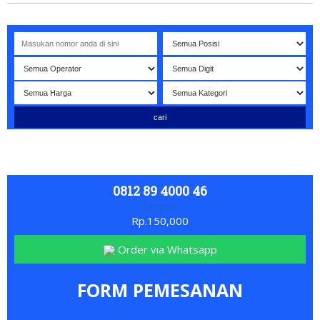
lamat datang di website NOMORBAGUS
- Nomor P
erdana
Bagus
0812 89 4000 46
Simpati
Rp.150,000
Order via Whatsapp
FORM PEMESANAN