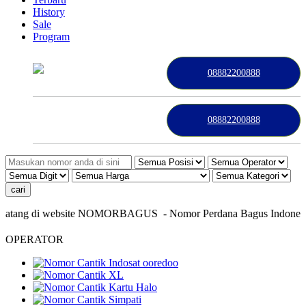
History
Sale
Program
08882200888
08882200888
atang di website NOMORBAGUS
- Nomor P
erdana
Bagus
Indonesia
-
OPERATOR