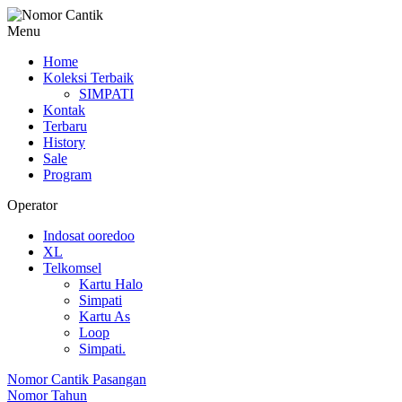
Menu
Home
Koleksi Terbaik
SIMPATI
Kontak
Terbaru
History
Sale
Program
Operator
Indosat ooredoo
XL
Telkomsel
Kartu Halo
Simpati
Kartu As
Loop
Simpati.
Nomor Cantik Pasangan
Nomor Tahun