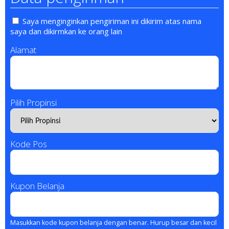
Saya menginginkan pengiriman ini dikirim atas nama
saya dan dikirmkan ke orang lain
Alamat
Pilih Propinsi
Kode Pos
Kupon Belanja
Masukkan kode kupon belanja dengan benar. Hurup besar dan kecil