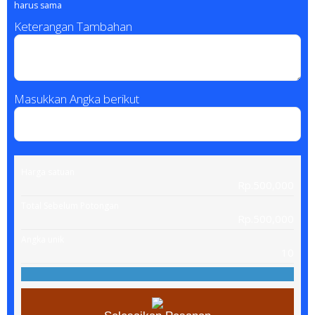
harus sama
Keterangan Tambahan
Masukkan Angka berikut
Harga satuan
Rp.500,000
Total Sebelum Potongan
Rp.500,000
Angka unik
10