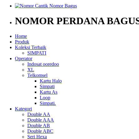
NOMOR PERDANA BAGUS
Home
Produk
Koleksi Terbaik
SIMPATI
Operator
Indosat ooredoo
XL
Telkomsel
Kartu Halo
Simpati
Kartu As
Loop
Simpati.
Kategori
Double AA
Double AAA
Double AB
Double ABC
Seri Hexa