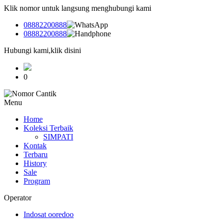
Klik nomor untuk langsung menghubungi kami
08882200888
08882200888
Hubungi kami,klik disini
0
Menu
Home
Koleksi Terbaik
SIMPATI
Kontak
Terbaru
History
Sale
Program
Operator
Indosat ooredoo