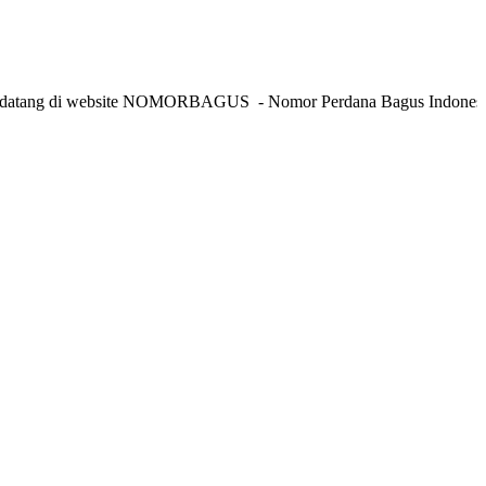
 di website NOMORBAGUS
- Nomor P
erdana
Bagus
Indonesia
- Info