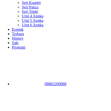
Seri Kuartet
Seri Panca
Seri Triple
Urut 4 Angka
Urut 5 Angka
Urut 6 Angka
Kontak
Terbaru
History
Sale
Program
08882200888