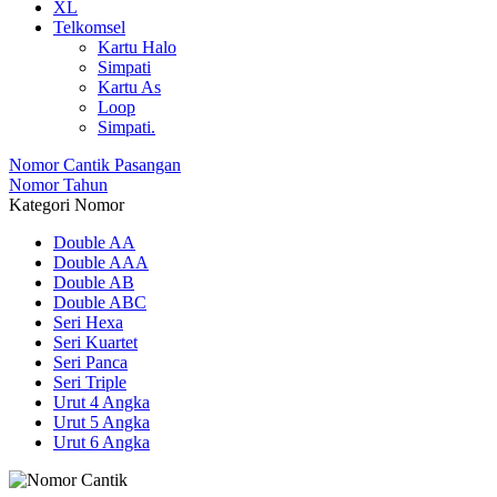
XL
Telkomsel
Kartu Halo
Simpati
Kartu As
Loop
Simpati.
Nomor Cantik Pasangan
Nomor Tahun
Kategori Nomor
Double AA
Double AAA
Double AB
Double ABC
Seri Hexa
Seri Kuartet
Seri Panca
Seri Triple
Urut 4 Angka
Urut 5 Angka
Urut 6 Angka