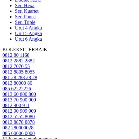
Seri Hexa
Seri Kuartet
Seri Panca
Seri Triple
Urut 4 Angka
Urut 5 Angka
Urut 6 Angka
KOLEKSI TERBAIK
0812 80 1168
0812 2882 2882
0812 7070 55
0812 8805 8055
081 28 288 28 28
0813 80000 80
085 62222226
0813 60 800 800
0813 70 900 900
0812 900 911
0812 90 909 909
0812 5555 8080
0813 8878 8878
082 280000028
085 60606 0000
Klik nomor untuk memesan