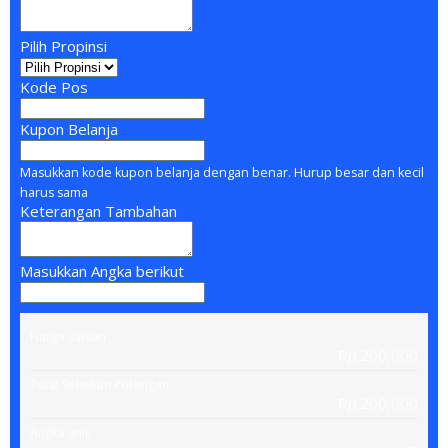
Pilih Propinsi
Kode Pos
Kupon Belanja
Masukkan kode kupon belanja dengan benar. Hurup besar dan kecil
harus sama
Keterangan Tambahan
Masukkan Angka berikut
Harga satuan
Rp.200,000
Total Sebelum Potongan
Rp.200,000
Angka unik