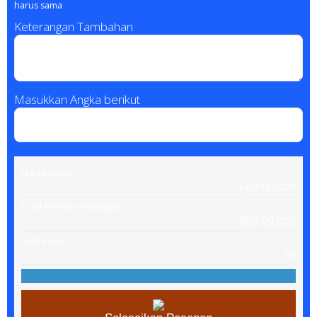
harus sama
Keterangan Tambahan
Masukkan Angka berikut
Harga satuan
Rp.100,000
Total Sebelum Potongan
Rp.100,000
Angka unik
20