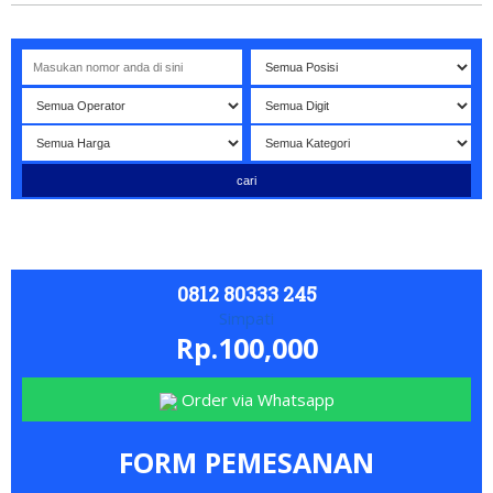
elamat datang di website NOMORBAGUS
- Nomor P
erdana
Bag
0812 80333 245
Simpati
Rp.100,000
Order via Whatsapp
FORM PEMESANAN