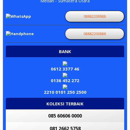
Medan - Sumatera Utara
08882200888
08882200888
BANK
0612 3377 46
0136 452 272
2210 0101 250 2500
KOLEKSI TERBAIK
085 60606 0000
081 2662 5758