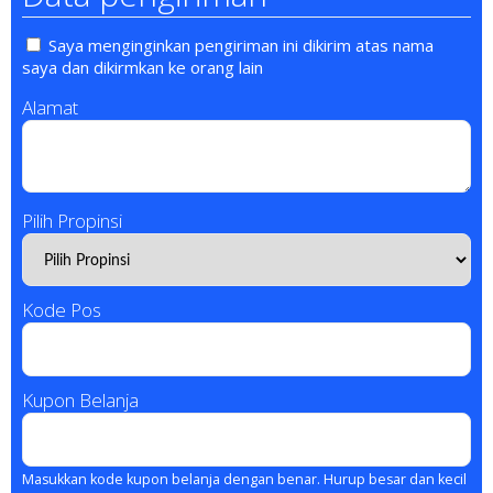
Saya menginginkan pengiriman ini dikirim atas nama
saya dan dikirmkan ke orang lain
Alamat
Pilih Propinsi
Kode Pos
Kupon Belanja
Masukkan kode kupon belanja dengan benar. Hurup besar dan kecil