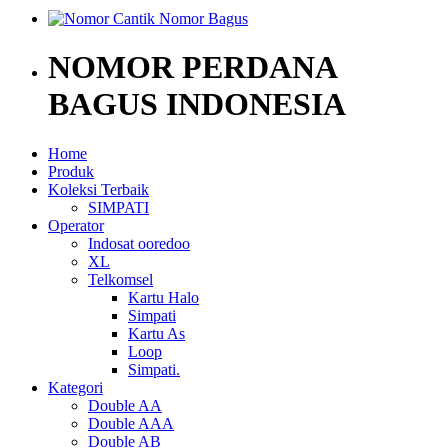
NOMOR PERDANA
BAGUS INDONESIA
Home
Produk
Koleksi Terbaik
SIMPATI
Operator
Indosat ooredoo
XL
Telkomsel
Kartu Halo
Simpati
Kartu As
Loop
Simpati.
Kategori
Double AA
Double AAA
Double AB