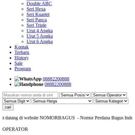
Double ABC
Seri Hexa
Seri Kuartet
Seri Panca
Seri Triple
Urut 4 Angka
Urut 5 Angka
Urut 6 Angka
Kontak
Terbaru
History
Sale
Program
08882200888
08882200888
 datang di website NOMORBAGUS
- Nomor P
erdana
Bagus
Indonesi
OPERATOR