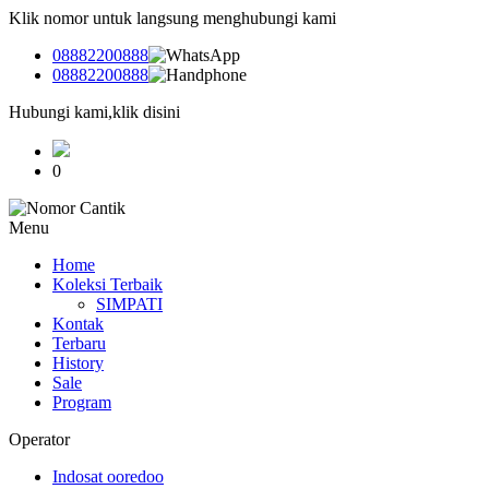
Klik nomor untuk langsung menghubungi kami
08882200888
08882200888
Hubungi kami,klik disini
0
Menu
Home
Koleksi Terbaik
SIMPATI
Kontak
Terbaru
History
Sale
Program
Operator
Indosat ooredoo