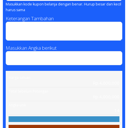
Masukkan kode kupon belanja dengan benar. Hurup besar dan kecil
harus sama
Keterangan Tambahan
Masukkan Angka berikut
Harga satuan
Rp.4,000,000
Total Sebelum Potongan
Rp.4,000,000
Angka unik
14