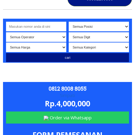
lamat datang di website NOMORBAGUS
- Nomor P
erdana
Bagu
0812 8008 8055
Simpati
Rp.4,000,000
Order via Whatsapp
FORM PEMESANAN