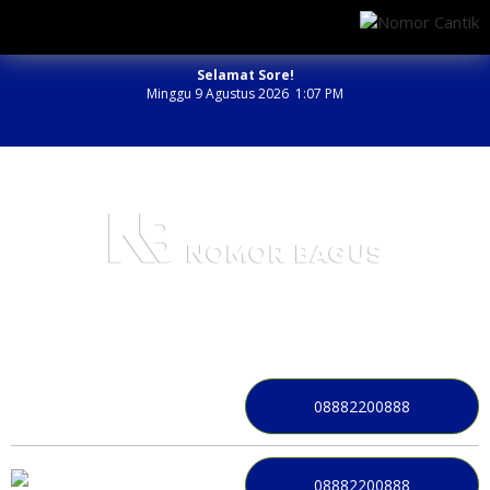
Selamat Sore!
Minggu 9 Agustus 2026 1:07 PM
NOMOR PERDANA BAGUS INDONESIA
08882200888
08882200888